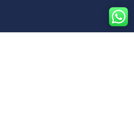
100% Flotta
Mercedes-
Chauffeur
Multilingua
in
Benz
Uniforme
Operativi
24/7
Roma
& Italia
I NOSTRI SERVIZI
SOLUZIONI PER OGNI
ESIGENZA