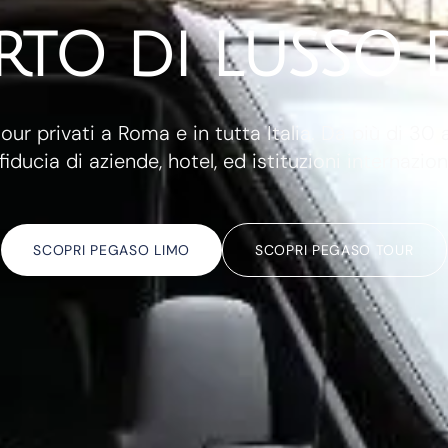
TO DI LUSSO D
tour privati a Roma e in tutta Italia. Da più di 30 
 fiducia di aziende, hotel, ed istituzioni internaziona
SCOPRI PEGASO LIMO
SCOPRI PEGASO TOUR