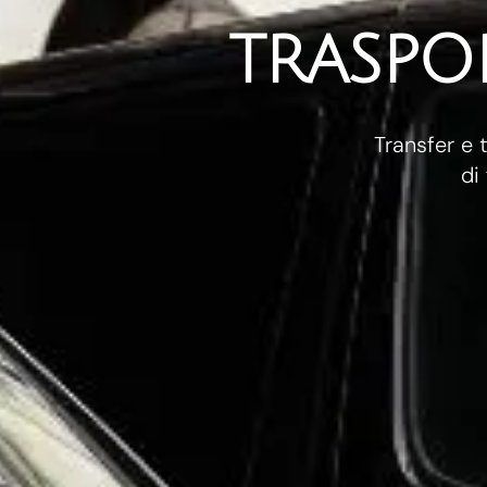
TRASPOR
Transfer e 
di