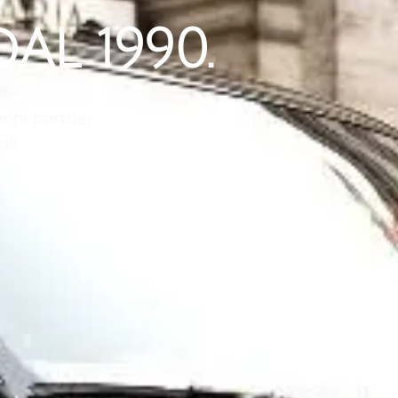
AL 1990.
anni partner
li.